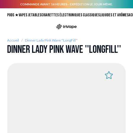
COMMANDE AVANT 16 HEURES - EXPÉDITION LE JOUR MÊME.
Allez au contenu
Pods ★
Vapes jetables
Cigarettes électroniques classiques
Liquides et arômes
Ac
Accueil
/
Dinner Lady Pink Wave ''LongFill''
Dinner Lady Pink Wave ''LongFill''