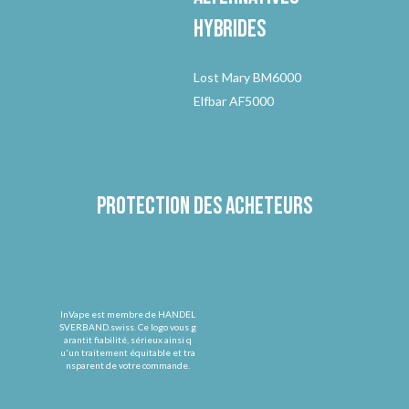
hybrides
Lost Mary BM6000
Elfbar AF5000
Protection des acheteurs
InVape est membre de HANDEL
SVERBAND.swiss. Ce logo vous g
arantit fiabilité, sérieux ainsi q
u'un traitement équitable et tra
nsparent de votre commande.