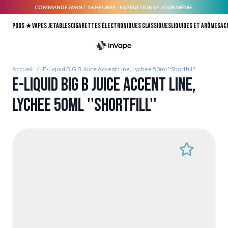
COMMANDE AVANT 16 HEURES - EXPÉDITION LE JOUR MÊME.
Allez au contenu
Pods ★
Vapes jetables
Cigarettes électroniques classiques
Liquides et arômes
Ac
Accueil
/
E-Liquid BIG B Juice Accent Line, Lychee 50ml ''Shortfill''
E-Liquid BIG B Juice Accent Line,
Lychee 50ml ''Shortfill''