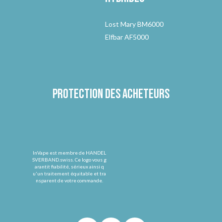
Lost Mary BM6000
Elfbar AF5000
Protection des acheteurs
InVape est membre de HANDEL
SVERBAND.swiss. Ce logo vous g
arantit fiabilité, sérieux ainsi q
u'un traitement équitable et tra
nsparent de votre commande.