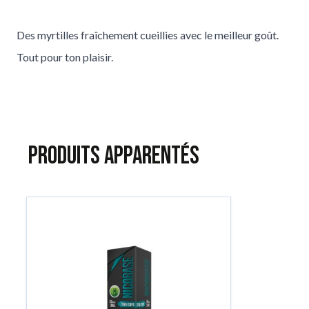
Des myrtilles fraîchement cueillies avec le meilleur goût.
Tout pour ton plaisir.
Produits apparentés
Tu peux naviguer dans les éléments du carrousel à l'aide de la to
Appuie pour passer le carrousel