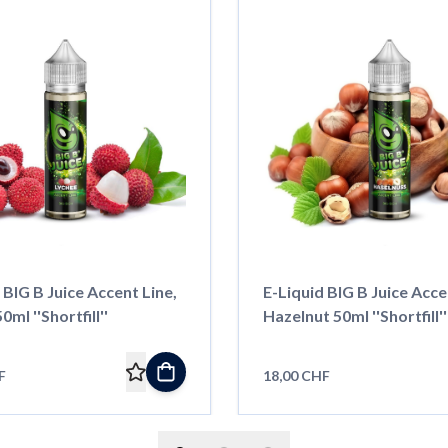
 BIG B Juice Accent Line,
E-Liquid BIG B Juice Acce
ml ''Shortfill''
Hazelnut 50ml ''Shortfill''
F
18,00 CHF