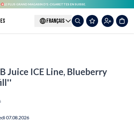
.
LE PLUS GRAND MAGASIN D'E-CIGARETTES EN SUISSE.
es
FRANÇAIS
B Juice ICE Line, Blueberry
ll''
s
edi 07.08.2026