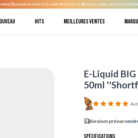
 MÊME.
LIVRAISON GRATUITE À PARTIR DE CHF 20.-
PLUS DE 100K CLIENTS SATISFAITS
ouveau
Hits
Meilleures ventes
Marqu
E-Liquid BIG 
50ml ''Shortfi
Avi
livraison prévue:
vendr
Spécifications