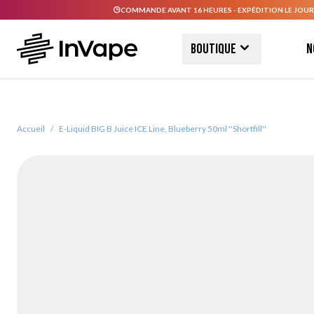
COMMANDE AVANT 16 HEURES - EXPÉDITION LE JOUR
Allez au contenu
Boutique
N
Accueil
/
E-Liquid BIG B Juice ICE Line, Blueberry 50ml ''Shortfill''