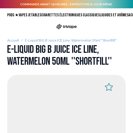
COMMANDE AVANT 16 HEURES - EXPÉDITION LE JOUR MÊME.
Allez au contenu
Pods ★
Vapes jetables
Cigarettes électroniques classiques
Liquides et arômes
Ac
Accueil
/
E-Liquid BIG B Juice ICE Line, Watermelon 50ml ''Shortfill''
E-Liquid BIG B Juice ICE Line,
Watermelon 50ml ''Shortfill''