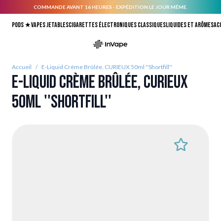
COMMANDE AVANT 16 HEURES - EXPÉDITION LE JOUR MÊME.
Allez au contenu
Pods ★
Vapes jetables
Cigarettes électroniques classiques
Liquides et arômes
Ac
Accueil
/
E-Liquid Crème Brûlée, CURIEUX 50ml ''Shortfill''
E-Liquid Crème Brûlée, CURIEUX
50ml ''Shortfill''