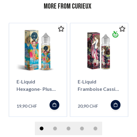
More from Curieux
E-Liquid
E-Liquid
Hexagone- Plus
Framboise Cassis,
Belle La Ville 50ml,
CURIEUX 50ml
CURIEUX
''Shortfill''
19,90 CHF
20,90 CHF
''Shortfill''