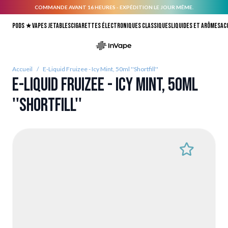
COMMANDE AVANT 16 HEURES - EXPÉDITION LE JOUR MÊME.
Allez au contenu
Pods ★
Vapes jetables
Cigarettes électroniques classiques
Liquides et arômes
Ac
Accueil
/
E-Liquid Fruizee - Icy Mint, 50ml ''Shortfill''
E-Liquid Fruizee - Icy Mint, 50ml
''Shortfill''