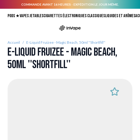
COMMANDE AVANT 16 HEURES - EXPÉDITION LE JOUR MÊME.
Allez au contenu
Pods ★
Vapes jetables
Cigarettes électroniques classiques
Liquides et arômes
Ac
Accueil
/
E-Liquid Fruizee - Magic Beach, 50ml ''Shortfill''
E-Liquid Fruizee - Magic Beach,
50ml ''Shortfill''