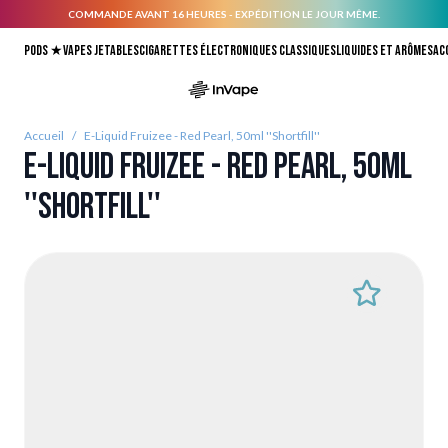
COMMANDE AVANT 16 HEURES - EXPÉDITION LE JOUR MÊME.
Allez au contenu
Pods ★
Vapes jetables
Cigarettes électroniques classiques
Liquides et arômes
Ac
Accueil
/
E-Liquid Fruizee - Red Pearl, 50ml ''Shortfill''
E-Liquid Fruizee - Red Pearl, 50ml
''Shortfill''