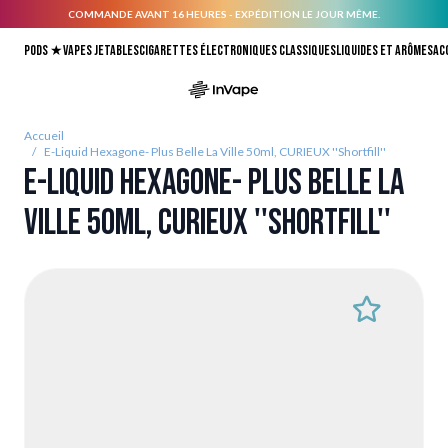
COMMANDE AVANT 16 HEURES - EXPÉDITION LE JOUR MÊME.
Allez au contenu
Pods ★
Vapes jetables
Cigarettes électroniques classiques
Liquides et arômes
Ac
Accueil
/
E-Liquid Hexagone- Plus Belle La Ville 50ml, CURIEUX ''Shortfill''
E-Liquid Hexagone- Plus Belle La
Ville 50ml, CURIEUX ''Shortfill''