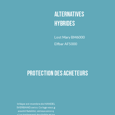
Alternatives
hybrides
Lost Mary BM6000
Elfbar AF5000
Protection des acheteurs
InVape est membre de HANDEL
SVERBAND.swiss. Ce logo vous g
arantit fiabilité, sérieux ainsi q
u'un traitement équitable et tra