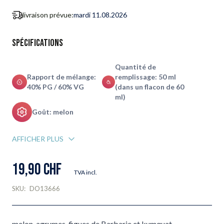
livraison prévue:
mardi 11.08.2026
Spécifications
Quantité de
Rapport de mélange:
remplissage: 50 ml
40% PG / 60% VG
(dans un flacon de 60
ml)
Goût: melon
AFFICHER PLUS
19,90 CHF
TVA incl.
SKU:
DO13666
melon, agrumes, figues de Barbarie et kumquat