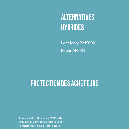
Alternatives
hybrides
Lost Mary BM6000
Elfbar AF5000
Protection des acheteurs
InVape est membre de HANDEL
SVERBAND.swiss. Ce logo vous g
arantit fiabilité, sérieux ainsi q