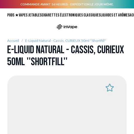
COMMANDE AVANT 16 HEURES - EXPÉDITION LE JOUR MÊME.
Allez au contenu
Pods ★
Vapes jetables
Cigarettes électroniques classiques
Liquides et arômes
Ac
Accueil
/
E-Liquid Natural - Cassis, CURIEUX 50ml ''Shortfill''
E-Liquid Natural - Cassis, CURIEUX
50ml ''Shortfill''