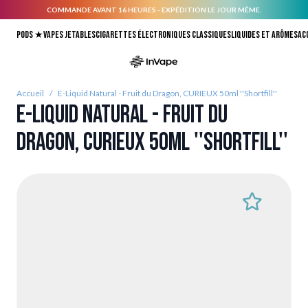
COMMANDE AVANT 16 HEURES - EXPÉDITION LE JOUR MÊME.
Allez au contenu
Pods ★
Vapes jetables
Cigarettes électroniques classiques
Liquides et arômes
Ac
Accueil
/
E-Liquid Natural - Fruit du Dragon, CURIEUX 50ml ''Shortfill''
E-Liquid Natural - Fruit du
Dragon, CURIEUX 50ml ''Shortfill''