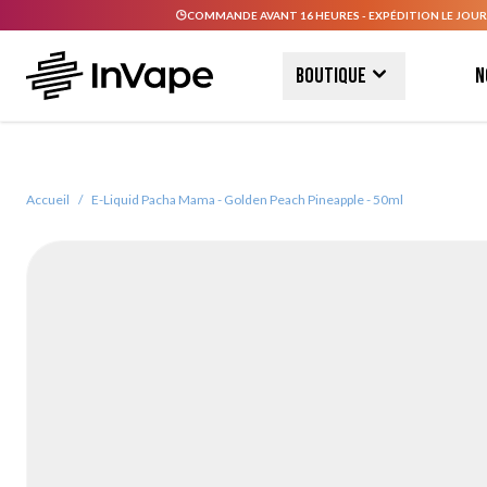
COMMANDE AVANT 16 HEURES - EXPÉDITION LE JOUR
Allez au contenu
Boutique
N
Accueil
/
E-Liquid Pacha Mama - Golden Peach Pineapple - 50ml