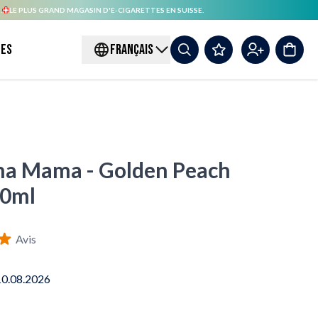
.
LE PLUS GRAND MAGASIN D'E-CIGARETTES EN SUISSE.
es
FRANÇAIS
cha Mama - Golden Peach
50ml
Avis
10.08.2026