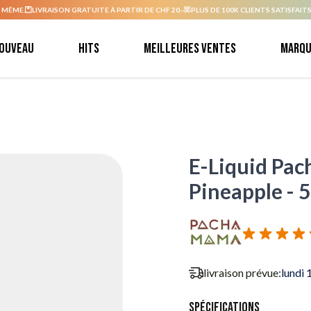
 MÊME.
LIVRAISON GRATUITE À PARTIR DE CHF 20.-
PLUS DE 100K CLIENTS SATISFAITS
ouveau
Hits
Meilleures ventes
Marqu
E-Liquid Pa
Pineapple - 
livraison prévue:
lundi 
Spécifications