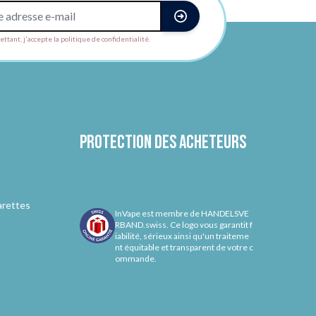
ttant, j'accepte la politique de confidentialité.
Protection des acheteurs
arettes
InVape est membre de HANDELSVE
RBAND.swiss. Ce logo vous garantit f
iabilité, sérieux ainsi qu'un traiteme
nt équitable et transparent de votre c
ommande.