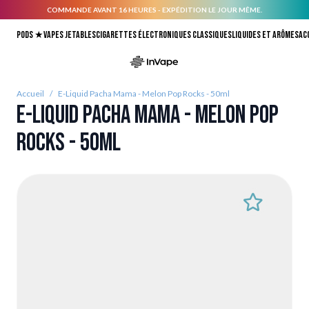
COMMANDE AVANT 16 HEURES - EXPÉDITION LE JOUR MÊME.
Allez au contenu
Pods ★
Vapes jetables
Cigarettes électroniques classiques
Liquides et arômes
Ac
Accueil
/
E-Liquid Pacha Mama - Melon Pop Rocks - 50ml
E-Liquid Pacha Mama - Melon Pop
Rocks - 50ml