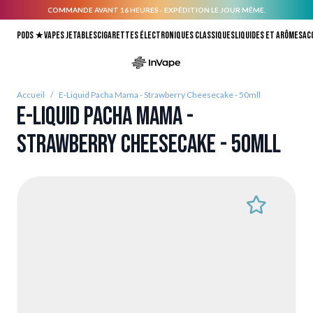
COMMANDE AVANT 16 HEURES - EXPÉDITION LE JOUR MÊME.
Allez au contenu
Pods ★
Vapes jetables
Cigarettes électroniques classiques
Liquides et arômes
Ac
Accueil
/
E-Liquid Pacha Mama - Strawberry Cheesecake - 50mll
E-Liquid Pacha Mama -
Strawberry Cheesecake - 50mll