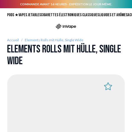
COMMANDE AVANT 16 HEURES - EXPÉDITION LE JOUR MÊME.
Allez au contenu
Pods ★
Vapes jetables
Cigarettes électroniques classiques
Liquides et arômes
Ac
Accueil
/
Elements Rolls mit Hülle, Single Wide
Elements Rolls mit Hülle, Single
Wide