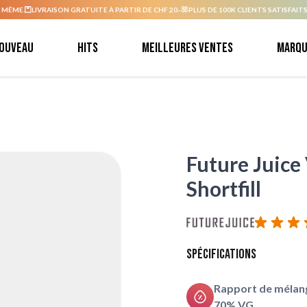
 MÊME.
LIVRAISON GRATUITE À PARTIR DE CHF 20.-
PLUS DE 100K CLIENTS SATISFAITS
ouveau
Hits
Meilleures ventes
Marqu
Future Juice 
Shortfill
Spécifications
Rapport de mélang
70% VG