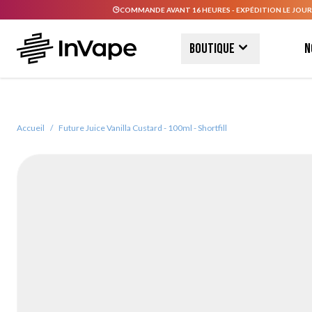
COMMANDE AVANT 16 HEURES - EXPÉDITION LE JOUR
Allez au contenu
Boutique
N
Accueil
/
Future Juice Vanilla Custard - 100ml - Shortfill