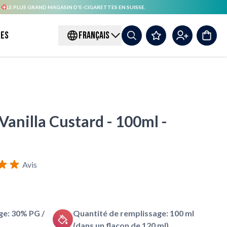
.
LE PLUS GRAND MAGASIN D'E-CIGARETTES EN SUISSE.
es
FRANÇAIS
Vanilla Custard - 100ml -
Avis
e: 30% PG /
Quantité de remplissage: 100 ml
(dans un flacon de 120 ml)