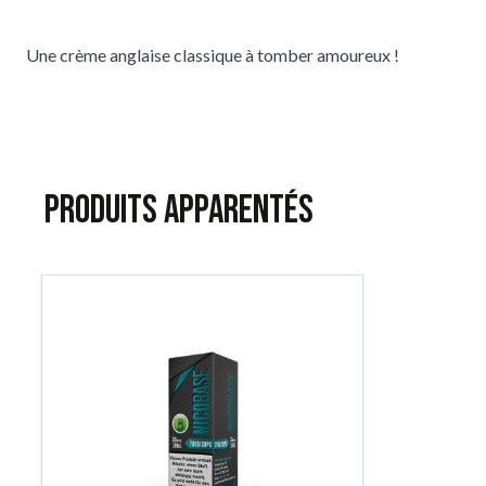
Une crème anglaise classique à tomber amoureux !
Produits apparentés
Tu peux naviguer dans les éléments du carrousel à l'aide de la to
Appuie pour passer le carrousel