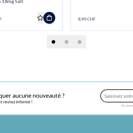
 18mg Salt
F
8,90 CHF
Adresse e-mail
quer aucune nouveauté ?
 restez informé !
En soume