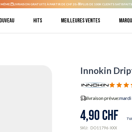
 MÊME.
LIVRAISON GRATUITE À PARTIR DE CHF 20.-
PLUS DE 100K CLIENTS SATISFAITS
ouveau
Hits
Meilleures ventes
Marqu
Innokin Drip
livraison prévue:
mardi
4,90 CHF
TVA
SKU:
DO11796-XXX