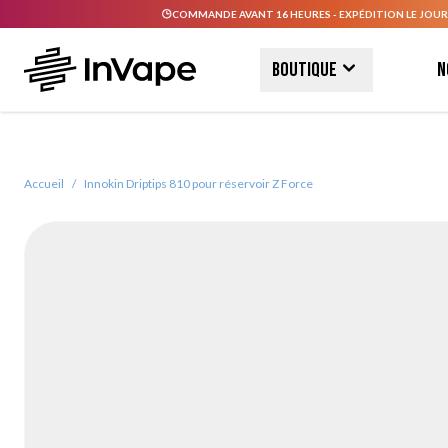
COMMANDE AVANT 16 HEURES - EXPÉDITION LE JOUR
Allez au contenu
Boutique
N
Accueil
/
Innokin Driptips 810 pour réservoir Z Force