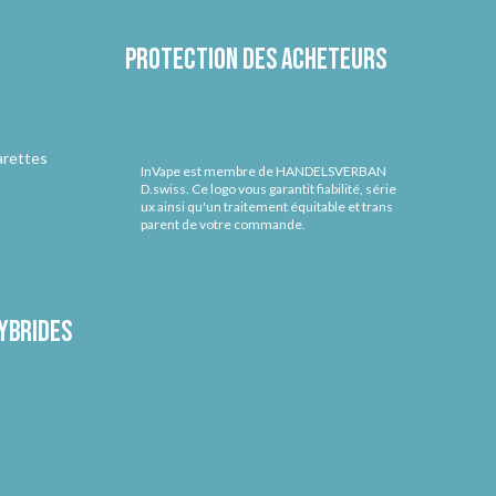
Protection des acheteurs
arettes
InVape est membre de HANDELSVERBAN
D.swiss. Ce logo vous garantit fiabilité, série
ux ainsi qu'un traitement équitable et trans
parent de votre commande.
ybrides