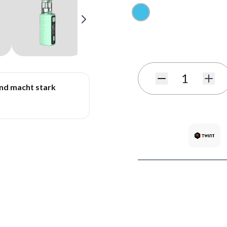
Bleu clair
S'abonner au formulaire de
Quantité
und macht stark