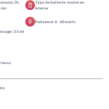
umons), DL
Type de batterie: monté en
 les
interne
Puissance: 6 - 60 watts
ssage: 3.5 ml
TVA incl.
ère