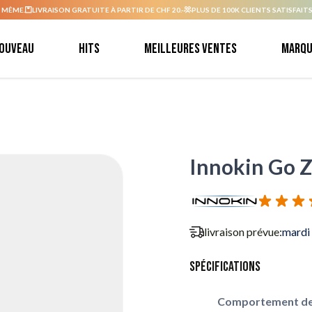
 MÊME.
LIVRAISON GRATUITE À PARTIR DE CHF 20.-
PLUS DE 100K CLIENTS SATISFAITS
ouveau
Hits
Meilleures ventes
Marqu
Innokin Go Z
livraison prévue:
mardi
Spécifications
Comportement de 