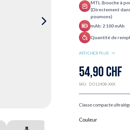
MTL (bouche à po
(Directement dans
poumons)
mAh: 2 100 mAh
Quantité de rempli
AFFICHER PLUS
54,90 CHF
SKU:
DO12408-XXX
Classe compacte ultralég
Couleur