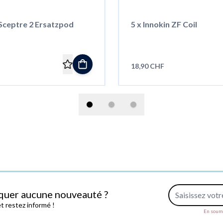
 Sceptre 2 Ersatzpod
5 x Innokin ZF Coil
18,90 CHF
Adresse e-mail
quer aucune nouveauté ?
 restez informé !
En soume