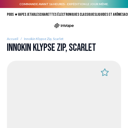
COMMANDE AVANT 16 HEURES - EXPÉDITION LE JOUR MÊME.
Allez au contenu
Pods ★
Vapes jetables
Cigarettes électroniques classiques
Liquides et arômes
Ac
Accueil
/
Innokin Klypse Zip, Scarlet
Innokin Klypse Zip, Scarlet