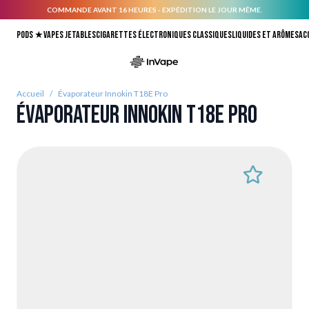
COMMANDE AVANT 16 HEURES - EXPÉDITION LE JOUR MÊME.
Allez au contenu
Pods ★
Vapes jetables
Cigarettes électroniques classiques
Liquides et arômes
Ac
Accueil
/
Évaporateur Innokin T18E Pro
Évaporateur Innokin T18E Pro