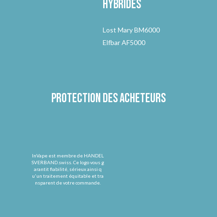
hybrides
Lost Mary BM6000
Elfbar AF5000
Protection des acheteurs
InVape est membre de HANDEL
SVERBAND.swiss. Ce logo vous g
arantit fiabilité, sérieux ainsi q
u'un traitement équitable et tra
nsparent de votre commande.