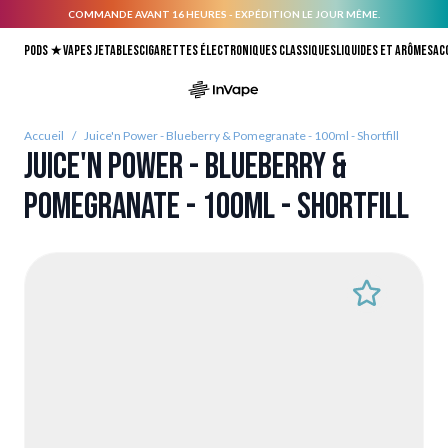
COMMANDE AVANT 16 HEURES - EXPÉDITION LE JOUR MÊME.
Allez au contenu
Pods ★
Vapes jetables
Cigarettes électroniques classiques
Liquides et arômes
Ac
Accueil
/
Juice'n Power - Blueberry & Pomegranate - 100ml - Shortfill
Juice'n Power - Blueberry &
Pomegranate - 100ml - Shortfill