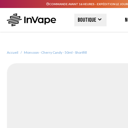
COMMANDE AVANT 16 HEURES - EXPÉDITION LE JOUR
Allez au contenu
Boutique
N
Accueil
/
Monsoon - Cherry Candy - 50ml - Shortfill