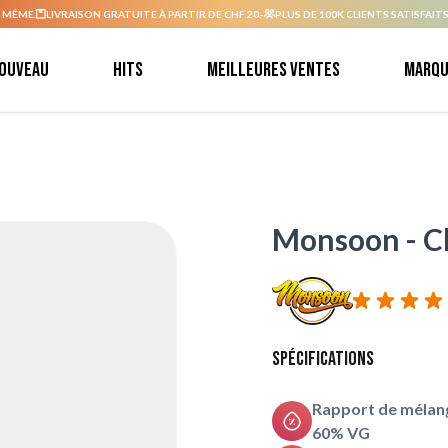
 MÊME.
LIVRAISON GRATUITE À PARTIR DE CHF 20.-
PLUS DE 100K CLIENTS SATISFAITS
ouveau
Hits
Meilleures ventes
Marqu
Monsoon - Ch
Spécifications
Rapport de mélang
60% VG