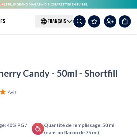
.
LE PLUS GRAND MAGASIN D'E-CIGARETTES EN SUISSE.
es
FRANÇAIS
erry Candy - 50ml - Shortfill
Avis
e: 40% PG /
Quantité de remplissage: 50 ml
(dans un flacon de 75 ml)