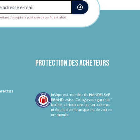
ttant, j'accepte la politique de confidentialité.
Protection des acheteurs
arettes
InVape est membre de HANDELSVE
RBAND.swiss. Ce logo vous garantit f
iabilité, sérieux ainsi qu'un traiteme
nt équitable et transparent de votre c
ommande.