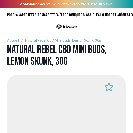
COMMANDE AVANT 16 HEURES - EXPÉDITION LE JOUR MÊME.
Allez au contenu
Pods ★
Vapes jetables
Cigarettes électroniques classiques
Liquides et arômes
Ac
Accueil
/
Natural Rebel CBD Mini Buds, Lemon Skunk, 30g
Natural Rebel CBD Mini Buds,
Lemon Skunk, 30g