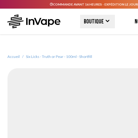
COMMANDE AVANT 16 HEURES - EXPÉDITION LE JOUR
Allez au contenu
Boutique
N
Accueil
/
Six Licks - Truth or Pear - 100ml - Shortfill