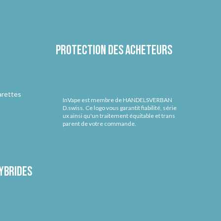
Protection des acheteurs
arettes
InVape est membre de HANDELSVERBAN
D.swiss. Ce logo vous garantit fiabilité, série
ux ainsi qu'un traitement équitable et trans
parent de votre commande.
ybrides