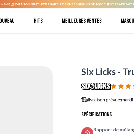
 MÊME.
LIVRAISON GRATUITE À PARTIR DE CHF 20.-
PLUS DE 100K CLIENTS SATISFAITS
ouveau
Hits
Meilleures ventes
Marqu
Six Licks - Tr
livraison prévue:
mardi
Spécifications
Rapport de mélang