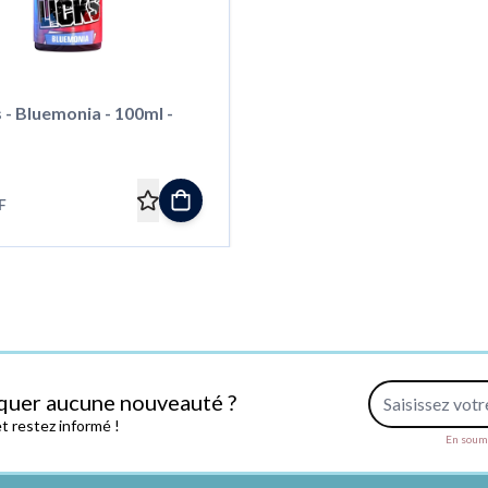
s - Bluemonia - 100ml -
F
Adresse e-mail
quer aucune nouveauté ?
 restez informé !
En soume