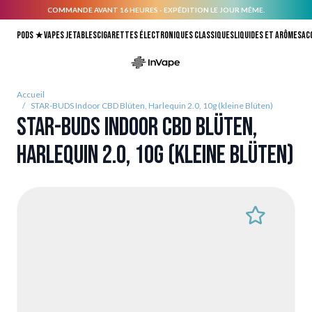
COMMANDE AVANT 16 HEURES - EXPÉDITION LE JOUR MÊME.
Allez au contenu
Pods ★
Vapes jetables
Cigarettes électroniques classiques
Liquides et arômes
Ac
Accueil
/
STAR-BUDS Indoor CBD Blüten, Harlequin 2.0, 10g (kleine Blüten)
STAR-BUDS Indoor CBD Blüten,
Harlequin 2.0, 10g (kleine Blüten)