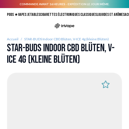
COMMANDE AVANT 16 HEURES - EXPÉDITION LE JOUR MÊME.
Allez au contenu
Pods ★
Vapes jetables
Cigarettes électroniques classiques
Liquides et arômes
Ac
Accueil
/
STAR-BUDS Indoor CBD Blüten, V-ICE 4g (kleine Blüten)
STAR-BUDS Indoor CBD Blüten, V-
ICE 4g (kleine Blüten)