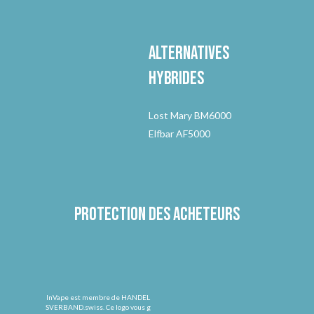
Alternatives
hybrides
Lost Mary BM6000
Elfbar AF5000
Protection des acheteurs
InVape est membre de HANDEL
SVERBAND.swiss. Ce logo vous g