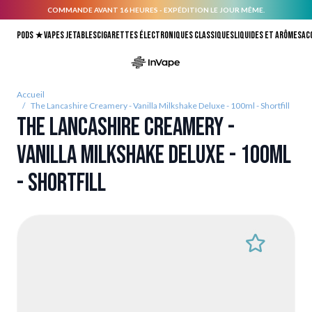
COMMANDE AVANT 16 HEURES - EXPÉDITION LE JOUR MÊME.
Allez au contenu
Pods ★
Vapes jetables
Cigarettes électroniques classiques
Liquides et arômes
Ac
Accueil
/
The Lancashire Creamery - Vanilla Milkshake Deluxe - 100ml - Shortfill
The Lancashire Creamery -
Vanilla Milkshake Deluxe - 100ml
- Shortfill