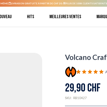
 MÊME.
LIVRAISON GRATUITE À PARTIR DE CHF 20.-
PLUS DE 100K CLIENTS SATISFAITS
ouveau
Hits
Meilleures ventes
Marqu
Volcano Craf
A
29,90 CHF
SKU:
RB10427