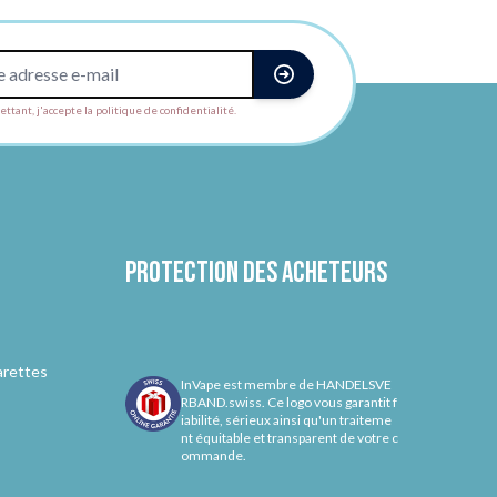
ttant, j'accepte la politique de confidentialité.
Protection des acheteurs
arettes
InVape est membre de HANDELSVE
RBAND.swiss. Ce logo vous garantit f
iabilité, sérieux ainsi qu'un traiteme
nt équitable et transparent de votre c
ommande.