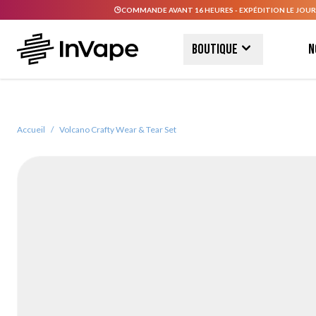
COMMANDE AVANT 16 HEURES - EXPÉDITION LE JOUR
Allez au contenu
Boutique
N
Accueil
/
Volcano Crafty Wear & Tear Set