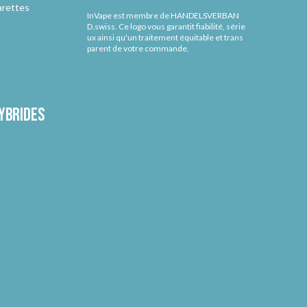
arettes
InVape est membre de HANDELSVERBAN
D.swiss. Ce logo vous garantit fiabilité, série
ux ainsi qu'un traitement équitable et trans
parent de votre commande.
ybrides