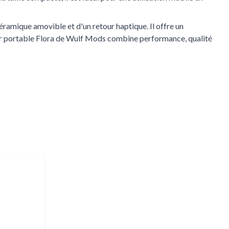
éramique amovible et d'un retour haptique. Il offre un
eur portable Flora de Wulf Mods combine performance, qualité
 la navigation du carrousel en utilisant les liens de saut.