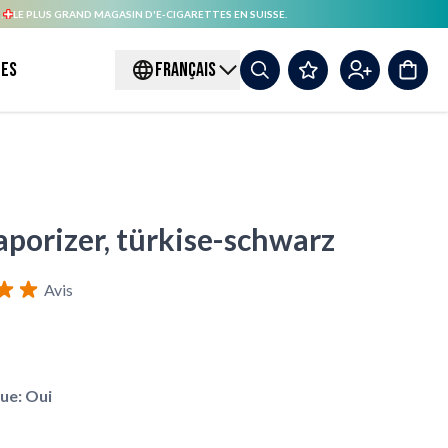
.
LE PLUS GRAND MAGASIN D'E-CIGARETTES EN SUISSE.
es
FRANÇAIS
aporizer, türkise-schwarz
Avis
ue: Oui