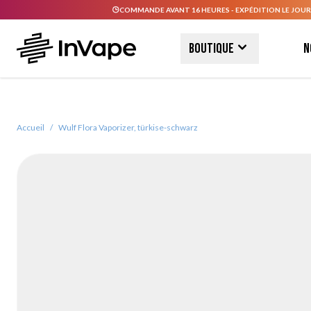
COMMANDE AVANT 16 HEURES - EXPÉDITION LE JOUR
Allez au contenu
Boutique
N
Accueil
/
Wulf Flora Vaporizer, türkise-schwarz