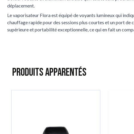
déplacement.
Le vaporisateur Flora est équipé de voyants lumineux qui indiqu
chauffage rapide pour des sessions plus courtes et un port d
supérieure et portabilité exceptionnelle, ce qui en fait un com
Produits apparentés
Tu peux naviguer dans les éléments du carrousel à l'aide de la to
Appuie pour passer le carrousel