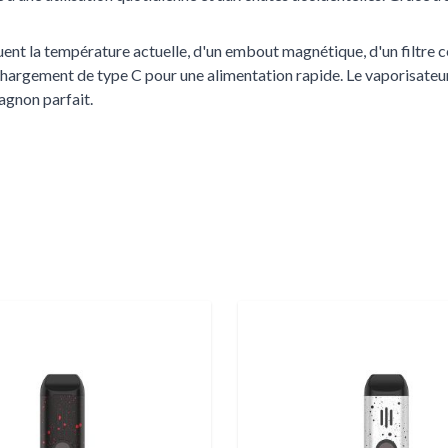
ent la température actuelle, d'un embout magnétique, d'un filtre c
e chargement de type C pour une alimentation rapide. Le vaporisat
pagnon parfait.
uche Tab. Tu peux aussi ignorer le carrousel ou passer directement à