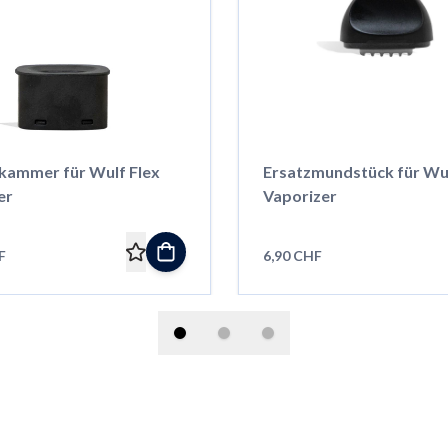
kammer für Wulf Flex
Ersatzmundstück für Wul
er
Vaporizer
F
6,90 CHF