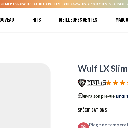
 MÊME.
LIVRAISON GRATUITE À PARTIR DE CHF 20.-
PLUS DE 100K CLIENTS SATISFAITS
ouveau
Hits
Meilleures ventes
Marqu
Wulf LX Slim
livraison prévue:
lundi 
Spécifications
Plage de températ