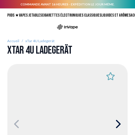
COMMANDE AVANT 16 HEURES - EXPÉDITION LE JOUR MÊME.
Allez au contenu
Pods ★
Vapes jetables
Cigarettes électroniques classiques
Liquides et arômes
Ac
Accueil
/
xTar 4U Ladegerät
xTar 4U Ladegerät