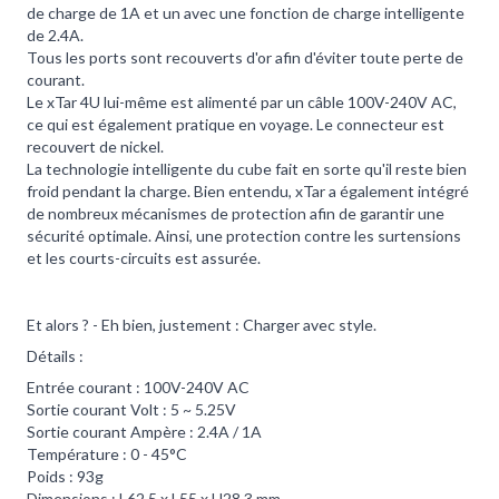
de charge de 1A et un avec une fonction de charge intelligente
de 2.4A.
Tous les ports sont recouverts d'or afin d'éviter toute perte de
courant.
Le xTar 4U lui-même est alimenté par un câble 100V-240V AC,
ce qui est également pratique en voyage. Le connecteur est
recouvert de nickel.
La technologie intelligente du cube fait en sorte qu'il reste bien
froid pendant la charge. Bien entendu, xTar a également intégré
de nombreux mécanismes de protection afin de garantir une
sécurité optimale. Ainsi, une protection contre les surtensions
et les courts-circuits est assurée.
Et alors ? - Eh bien, justement : Charger avec style.
Détails :
Entrée courant : 100V-240V AC
Sortie courant Volt : 5 ~ 5.25V
Sortie courant Ampère : 2.4A / 1A
Température : 0 - 45°C
Poids : 93g
Dimensions : L62.5 x L55 x H28.3 mm