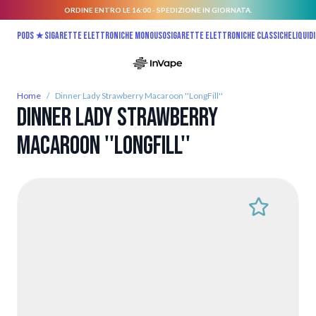
ORDINE ENTRO LE 16:00 - SPEDIZIONE IN GIORNATA.
Salta al contenuto
Pods ★
Sigarette elettroniche monouso
Sigarette elettroniche classiche
Liquidi
Home
/
Dinner Lady Strawberry Macaroon ''LongFill''
Dinner Lady Strawberry
Macaroon ''LongFill''