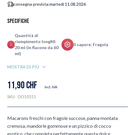
consegna prevista:
martedì 11.08.2026
Specifiche
Quantità di
riempimento longfill:
Il sapore: Fragola
20 ml (in flacone da 60
ml)
MOSTRA DI PIÙ
11,90 CHF
Incl. IVA
SKU:
DO10311
Macarons freschi con fragole succose, panna montata
cremosa, mandorle gommose e un pizzico di cocco
esotico, che completa perfettamente questa dolce