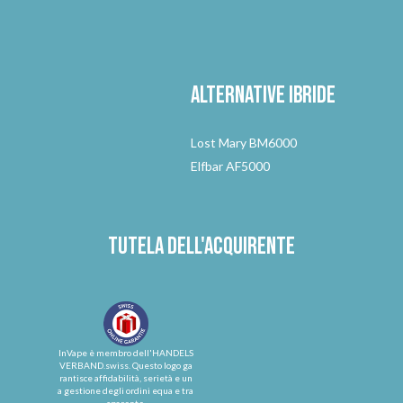
Alternative
ibride
Lost Mary BM6000
Elfbar AF5000
Tutela dell'acquirente
InVape è membro dell'HANDELS
VERBAND.swiss. Questo logo ga
rantisce affidabilità, serietà e un
a gestione degli ordini equa e tra