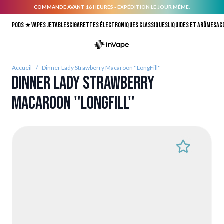
COMMANDE AVANT 16 HEURES - EXPÉDITION LE JOUR MÊME.
Allez au contenu
Pods ★
Vapes jetables
Cigarettes électroniques classiques
Liquides et arômes
Ac
Accueil
/
Dinner Lady Strawberry Macaroon ''LongFill''
Dinner Lady Strawberry
Macaroon ''LongFill''