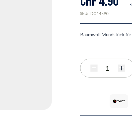
CHF 4.90
Ink
SKU:
DO14590
Baumwoll Mundstück für
Menge