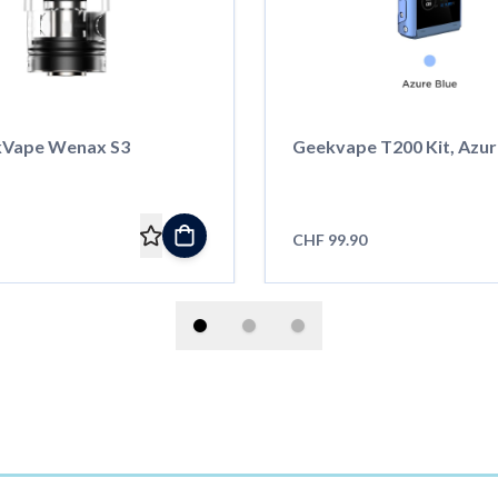
kVape Wenax S3
Geekvape T200 Kit, Azur
CHF 99.90