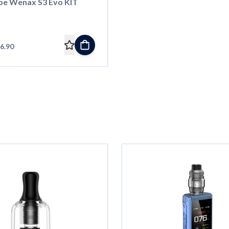
e Wenax S3 Evo KIT
6.90