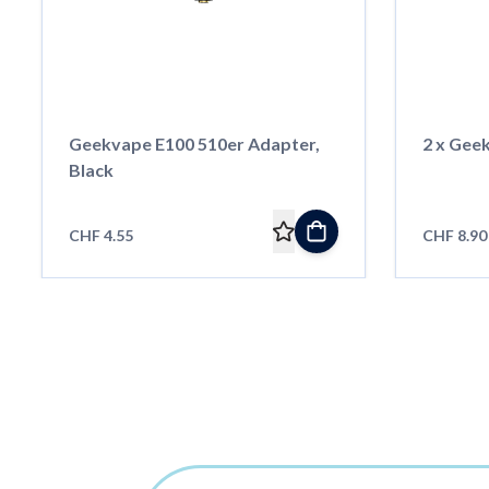
Geekvape E100 510er Adapter,
2 x Gee
Black
CHF 4.55
CHF 8.90