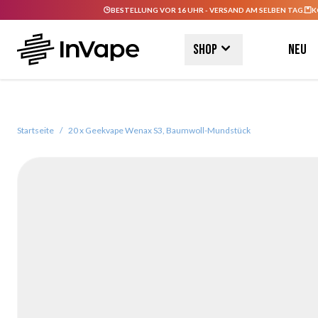
BESTELLUNG VOR 16 UHR - VERSAND AM SELBEN TAG.
K
Direkt zum Inhalt
Shop
Neu
Startseite
/
20 x Geekvape Wenax S3, Baumwoll-Mundstück