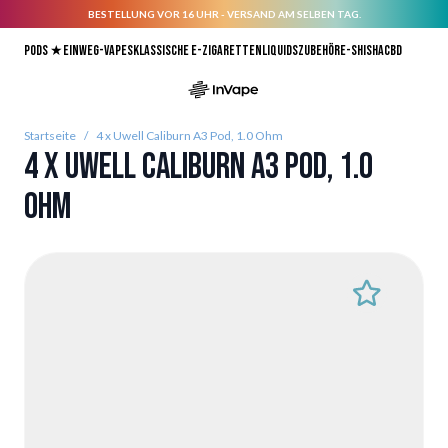
BESTELLUNG VOR 16 UHR - VERSAND AM SELBEN TAG.
Direkt zum Inhalt
Pods ★
Einweg-Vapes
Klassische E-Zigaretten
Liquids
Zubehör
E-Shisha
CBD
Startseite
/
4 x Uwell Caliburn A3 Pod, 1.0 Ohm
4 x Uwell Caliburn A3 Pod, 1.0
Ohm