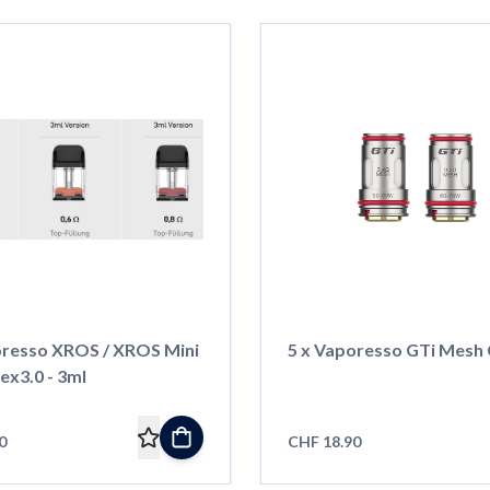
oresso XROS / XROS Mini
5 x Vaporesso GTi Mesh 
ex3.0 - 3ml
0
CHF 18.90