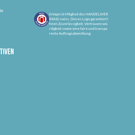
le
InVape ist Mitglied des HANDELSVER
BAND.swiss. Dieses Logo garantiert I
hnen Zuverlässigkeit, Vertrauenswü
rdigkeit sowie eine faire und transpa
rente Auftragsabwicklung.
tiven