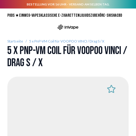
BESTELLUNG VOR 16 UHR - VERSAND AM SELBEN TAG.
Direkt zum Inhalt
Pods ★
Einweg-Vapes
Klassische E-Zigaretten
Liquids
Zubehör
E-Shisha
CBD
Startseite
/
5 x PnP-VM Coil für VOOPOO VINCI / Drag S / X
5 x PnP-VM Coil für VOOPOO VINCI /
Drag S / X