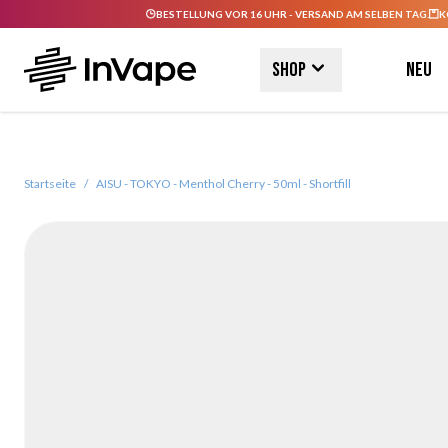
BESTELLUNG VOR 16 UHR - VERSAND AM SELBEN TAG.
K
Direkt zum Inhalt
Shop
Neu
Startseite
/
AISU - TOKYO - Menthol Cherry - 50ml - Shortfill