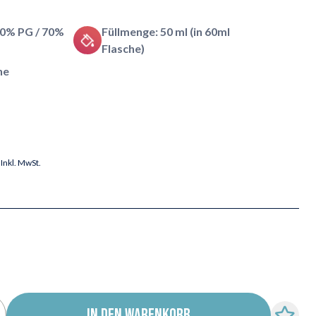
30% PG / 70%
Füllmenge: 50 ml (in 60ml
Flasche)
he
Inkl. MwSt.
IN DEN WARENKORB