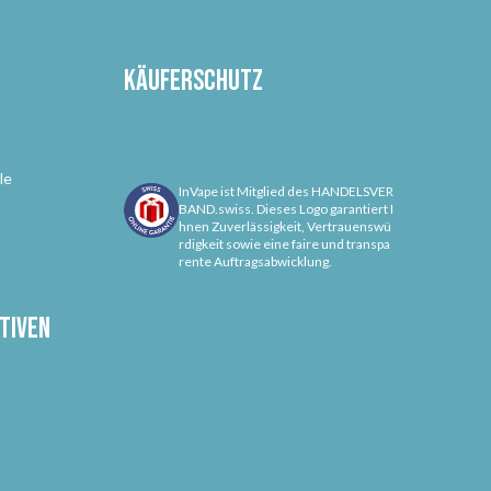
Käuferschutz
le
InVape ist Mitglied des HANDELSVER
BAND.swiss. Dieses Logo garantiert I
hnen Zuverlässigkeit, Vertrauenswü
rdigkeit sowie eine faire und transpa
rente Auftragsabwicklung.
tiven