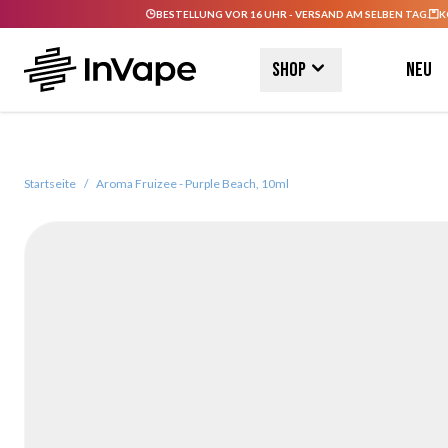
BESTELLUNG VOR 16 UHR - VERSAND AM SELBEN TAG.
K
Direkt zum Inhalt
Shop
Neu
Startseite
/
Aroma Fruizee - Purple Beach, 10ml