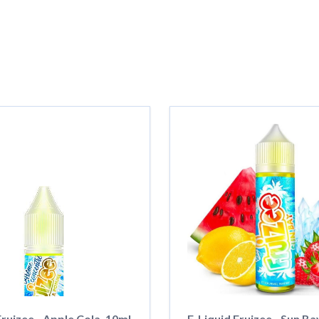
uizee - Apple Cola, 10ml
E-Liquid Fruizee - Sun Ba