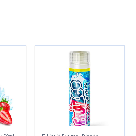
y, 50ml
E-Liquid Fruizee - Bloody