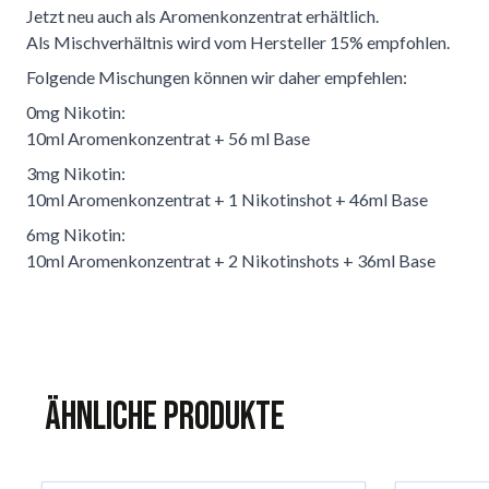
Jetzt neu auch als Aromenkonzentrat erhältlich.
Als Mischverhältnis wird vom Hersteller 15% empfohlen.
Folgende Mischungen können wir daher empfehlen:
0mg Nikotin:
10ml Aromenkonzentrat + 56 ml Base
3mg Nikotin:
10ml Aromenkonzentrat + 1 Nikotinshot + 46ml Base
6mg Nikotin:
10ml Aromenkonzentrat + 2 Nikotinshots + 36ml Base
Ähnliche Produkte
Das Navigieren durch die Elemente des Karussells ist mit der 
Karussell überspringen