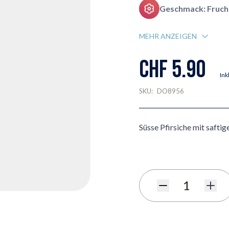
Geschmack: Fruch
MEHR ANZEIGEN
CHF 5.90
Ink
SKU:
DO8956
Süsse Pfirsiche mit safti
Menge