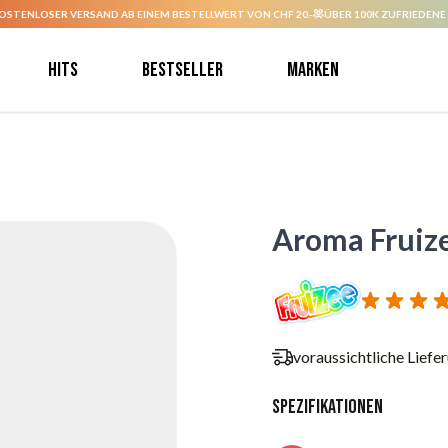
OSTENLOSER VERSAND AB EINEM BESTELLWERT VON CHF 20.-
ÜBER 100K ZUFRIEDENE
Hits
Bestseller
Marken
Aroma Fruize
voraussichtliche Liefe
Spezifikationen