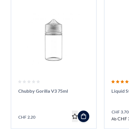
Chubby Gorilla V3 75ml
Liquid S
CHF 3.70
CHF 2.20
CHF 
Ab