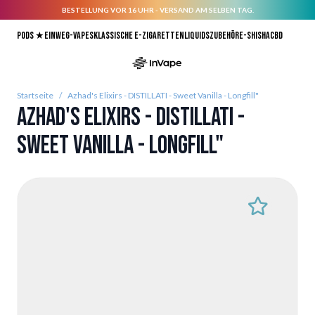
BESTELLUNG VOR 16 UHR - VERSAND AM SELBEN TAG.
Direkt zum Inhalt
Pods ★
Einweg-Vapes
Klassische E-Zigaretten
Liquids
Zubehör
E-Shisha
CBD
Startseite
/
Azhad's Elixirs - DISTILLATI - Sweet Vanilla - Longfill"
Azhad's Elixirs - DISTILLATI -
Sweet Vanilla - Longfill"