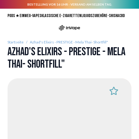
BESTELLUNG VOR 16 UHR - VERSAND AM SELBEN TAG.
Direkt zum Inhalt
Pods ★
Einweg-Vapes
Klassische E-Zigaretten
Liquids
Zubehör
E-Shisha
CBD
Startseite
/
Azhad's Elixirs - PRESTIGE - Mela Thai- Shortfill"
Azhad's Elixirs - PRESTIGE - Mela
Thai- Shortfill"