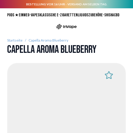
BESTELLUNG VOR 16 UHR - VERSAND AM SELBEN TAG.
Direkt zum Inhalt
Pods ★
Einweg-Vapes
Klassische E-Zigaretten
Liquids
Zubehör
E-Shisha
CBD
Startseite
/
Capella Aroma Blueberry
Capella Aroma Blueberry