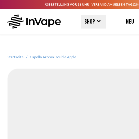
BESTELLUNG VOR 16 UHR - VERSAND AM SELBEN TAG.
K
Direkt zum Inhalt
Shop
Neu
Startseite
/
Capella Aroma Double Apple