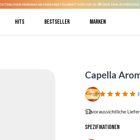
OSTENLOSER VERSAND AB EINEM BESTELLWERT VON CHF 20.-
ÜBER 100K ZUFRIEDENE
Hits
Bestseller
Marken
Capella Aro
B
voraussichtliche Liefe
Spezifikationen