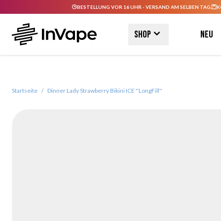
BESTELLUNG VOR 16 UHR - VERSAND AM SELBEN TAG.
K
Direkt zum Inhalt
Shop
Neu
Startseite
/
Dinner Lady Strawberry Bikini ICE ''LongFill''