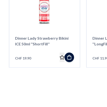
Dinner Lady Strawberry Bikini
Dinner 
ICE 50ml ''ShortFill''
''LongFil
CHF 19.90
CHF 11.9