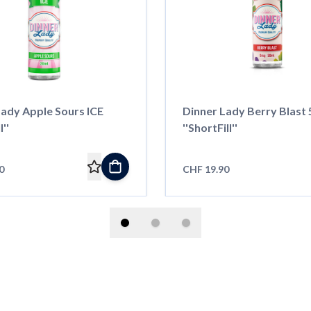
Lady Apple Sours ICE
Dinner Lady Berry Blast
l''
''ShortFill''
0
CHF 19.90