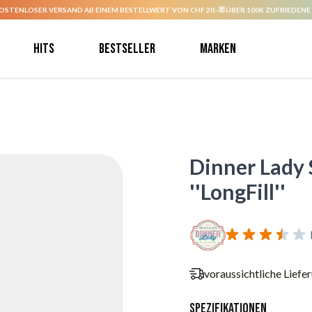
OSTENLOSER VERSAND AB EINEM BESTELLWERT VON CHF 20.-
ÜBER 100K ZUFRIEDENE
Hits
Bestseller
Marken
Dinner Lady 
''LongFill''
voraussichtliche Liefe
Spezifikationen