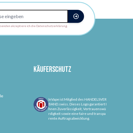
enden akzeptiere ich die Datenschutzerklärung.
Käuferschutz
le
InVape ist Mitglied des HANDELSVER
BAND.swiss. Dieses Logo garantiert I
hnen Zuverlässigkeit, Vertrauenswü
rdigkeit sowie eine faire und transpa
rente Auftragsabwicklung.