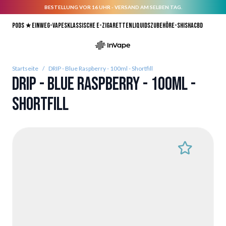
BESTELLUNG VOR 16 UHR - VERSAND AM SELBEN TAG.
Direkt zum Inhalt
Pods ★
Einweg-Vapes
Klassische E-Zigaretten
Liquids
Zubehör
E-Shisha
CBD
Startseite
/
DRIP - Blue Raspberry - 100ml - Shortfill
DRIP - Blue Raspberry - 100ml -
Shortfill