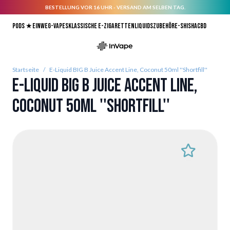
BESTELLUNG VOR 16 UHR - VERSAND AM SELBEN TAG.
Direkt zum Inhalt
Pods ★
Einweg-Vapes
Klassische E-Zigaretten
Liquids
Zubehör
E-Shisha
CBD
Startseite
/
E-Liquid BIG B Juice Accent Line, Coconut 50ml ''Shortfill''
E-Liquid BIG B Juice Accent Line,
Coconut 50ml ''Shortfill''