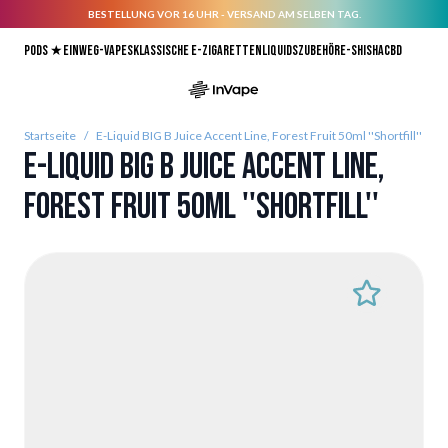
BESTELLUNG VOR 16 UHR - VERSAND AM SELBEN TAG.
Direkt zum Inhalt
Pods ★
Einweg-Vapes
Klassische E-Zigaretten
Liquids
Zubehör
E-Shisha
CBD
Startseite
/
E-Liquid BIG B Juice Accent Line, Forest Fruit 50ml ''Shortfill''
E-Liquid BIG B Juice Accent Line,
Forest Fruit 50ml ''Shortfill''