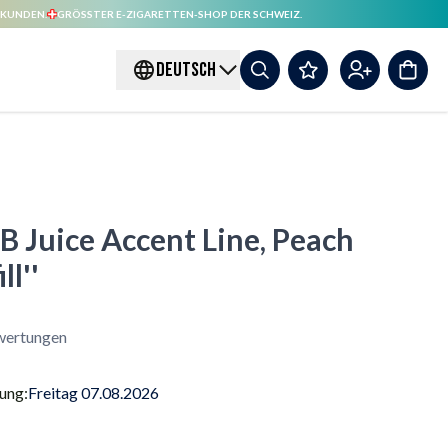
 KUNDEN.
GRÖSSTER E-ZIGARETTEN-SHOP DER SCHWEIZ.
DEUTSCH
 B Juice Accent Line, Peach
ll''
ertungen
rung:
Freitag 07.08.2026