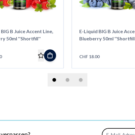
 BIG B Juice Accent Line,
E-Liquid BIG B Juice Acce
y 50ml ''Shortfill''
Blueberry 50ml ''Shortfill'
0
CHF 18.00
E-Mail-Adresse
 verpassen?