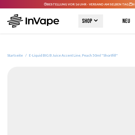
BESTELLUNG VOR 16 UHR - VERSAND AM SELBEN TAG.
K
Direkt zum Inhalt
Shop
Neu
Startseite
/
E-Liquid BIG B Juice Accent Line, Peach 50ml ''Shortfill''