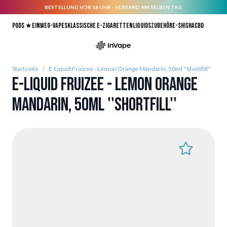
BESTELLUNG VOR 16 UHR - VERSAND AM SELBEN TAG.
Direkt zum Inhalt
Pods ★
Einweg-Vapes
Klassische E-Zigaretten
Liquids
Zubehör
E-Shisha
CBD
Startseite
/
E-Liquid Fruizee - Lemon Orange Mandarin, 50ml ''Shortfill''
E-Liquid Fruizee - Lemon Orange
Mandarin, 50ml ''Shortfill''