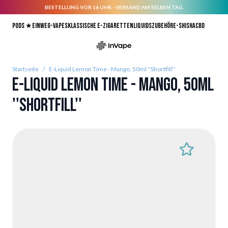
BESTELLUNG VOR 16 UHR - VERSAND AM SELBEN TAG.
Direkt zum Inhalt
Pods ★
Einweg-Vapes
Klassische E-Zigaretten
Liquids
Zubehör
E-Shisha
CBD
Startseite
/
E-Liquid Lemon Time - Mango, 50ml ''Shortfill''
E-Liquid Lemon Time - Mango, 50ml
''Shortfill''